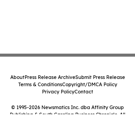
About
Press Release Archive
Submit Press Release
Terms & Conditions
Copyright/DMCA Policy
Privacy Policy
Contact
© 1995-2026 Newsmatics Inc. dba Affinity Group
Publishing & South Carolina Business Chronicle. All
Rights Reserved.