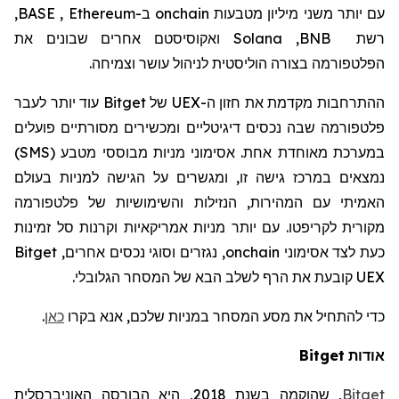
עם יותר משני מיליון
מטבעות
onchain
ב-
Ethereum
,
BASE
,
רשת
BNB
,
Solana
ואקוסיסטם
אחרים שבונים
את
הפלטפורמה בצורה הוליסטית לניהול עושר וצמיחה.
ההתרחבות
מקדמת את
חזון
ה-
UEX
של
Bitget
עוד יותר לעבר
פלטפורמה שבה נכסים דיגיטליים ומכשירים מסורתיים פועלים
במערכת מאוחדת אחת. אסימוני מניות מבוססי
מטבע
(
SMS
)
נמצאים במרכז גישה זו, ומגשרים על הגישה למניות בעולם
האמיתי עם המהירות, הנזילות והשימושיות של
פלטפורמה
מקורית
לקריפטו
. עם יותר מניות אמריקאיות וקרנות סל זמינות
כעת לצד אסימוני
onchain
, נגזרים וסוגי נכסים אחרים,
Bitget
UEX
קובעת את הרף לשלב הבא של המסחר הגלובלי.
כדי להתחיל את מסע המסחר במניות
שלכם
, אנא בקר
ו
כאן
.
אודות
Bitget
Bitget
,
שהוקמה
בשנת 2018, היא הבורסה האוניברסלית