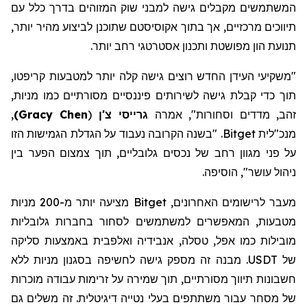
המשתמשים מקבלים גישה למבני שוק המזוהים בדרך כלל עם
תיווכים מרכזיים, אך בתוך
אקוסיסטם
שתוכנן לביצוע מהיר יותר,
תנועת הון מפושטת
ותכנון
אסטרטגי רחב יותר.
"משקיעי העידן החדש רוצים גישה קלה יותר למטבעות
קריפטו
,
תוך כדי קבלת גישה לשירותים פיננסיים מסורתיים כמו מניות,
זהב, מדדים וסחורות", אמרה
גרייסי
צ'ן
(
Gracy Chen
)
,
מנכ"לית
Bitget
. "בשנה הקרובה נעבוד על הגדלת הגמישות הזו
על פני מגוון רחב של נכסים גלובליים, תוך צמצום הפער בין
ניהול עושר", הוסיפה.
מעבר לרישומים האחרונים,
Bitget
מציעה יותר מ-200
מניות
מטבעות
, המאפשרים למשתמשים לסחור בחברות גלובליות
מובילות כמו אפל,
טסלה
,
אנבידיה
ואלפבית באמצעות סליקה
של
USDT
. מבנה זה מספק גישה לחשיפה בסגנון מניות ללא
חשבונות
תיווך
מסורתיים, תוך שמירה על זרימות עבודה מוכרות
של מסחר עבור משתתפים בעלי נטייה דיגיטלית. זה משלים גם