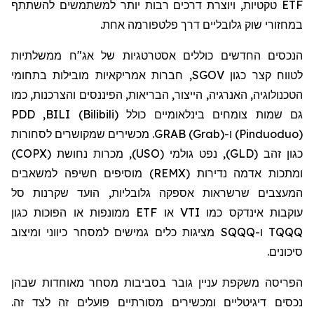
ETF
טקטיות, ויוצרת דרכים רבות יותר למשתמשים להשתתף
במחזורי שוק גלובליים דרך פלטפורמה אחת.
הנכסים החדשים כוללים אסטרטגיות של אג"ח ממשלתיות
לטווח קצר כגון
SGOV
, חברות אמריקאיות מובילות בתחומי
הטכנולוגיה, האנרגיה, הייצור, הבריאות, הפיננסים והצרכנות, כמו
גם שמות צומחים בינלאומיים כולל
BILI (Bilibili)
,
PDD
(Pinduoduo)
ו-
GRAB (Grab)
. מכשירים שמקושרים לסחורות
כגון זהב (
GLD
), נפט גולמי (
USO
), מכרות נחושת (
COPX
)
ומתכות אדמה נדירות (
REMX
) מוסיפים חשיפה למשאבים
המעצבים שרשראות אספקה
גלובליות, הועד שקרנות סל
עוקבות אינדקס כמו
VTI
או
ETF
ממונפות או הפוכות כגון
TQQQ
ו-
SQQQ
מציגות כלים גמישים למסחר כיווני ומיצוב
סיכונים.
הפריסה משקפת עניין גובר בסביבות מסחר מאוחדות שבהן
נכסים דיגיטליים ומכשירים מסורתיים פועלים זה לצד זה.