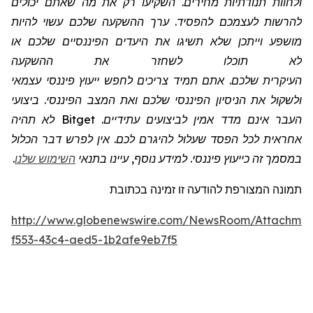
ולחוות תנודתיות מחירים. השקיעו רק את מה שאתם יכולים
להרשות לעצמכם להפסיד. ערך ההשקעה שלכם עשוי להיות
מושפע וייתכן שלא תשיגו את היעדים הפיננסיים שלכם או
לא תוכלו לשחזר את ההשקעה
העיקרית שלכם. אתם תמיד צריכים לחפש ייעוץ פיננסי עצמאי
ולשקול את הניסיון הפיננסי שלכם ואת המצב הפיננסי. ביצועי
העבר אינם מדד אמין לביצועים עתידיים.
Bitget
לא תהיה
אחראית לכל הפסד שעלול להיגרם לכם. אין לפרש דבר הכלול
במסמך זה כייעוץ פיננסי. למידע נוסף, עיינו בתנאי
השימוש שלנו
.
תמונה המצורפת להודעה זו זמינה בכתובת
http://www.globenewswire.com/NewsRoom/Attachmen
f553-43c4-aed5-1b2afe9eb7f5