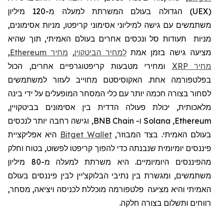
(
UEX
)
הגדולה בעולם המשרתת למעלה מ-120
מיליון
משתמשים עם גישה למיליוני אסימוני קריפטו, מניות אסימונים,
מניות תעודות סל ונכסים אחרים בעולם האמיתי, תוך שהיא
מציעה גישה בזמן אמת
למחיר הביטקוין
,
מחיר Ethereum
,
מחיר XRP
ומחירי מטבעות קריפטוגרפיים אחרים, הכול
בפלטפורמה אחת. האקוסיסטם מחוייב לעזור למשתמשים
לסחור בצורה חכמה יותר עם כלי המסחר המופעלים על ידי בינה
מלאכותית, יכולת פעולה הדדית בין אסימונים בביטקויין,
Ethereum
,
Solana
ו-
BNB Chain
, וגישה רחבה יותר לנכסים
בעולם האמיתי. בצד המבוזר,
Bitget Wallet
היא אפליקציית
פיננסים יומיומית שנבנתה כדי להפוך קריפטו לפשוט, בטוח וחלק
מהפיננסים היומיומיים. היא
משרתת למעלה מ-80 מיליון
משתמשים, ומגשרת בין נתיבי הבלוקצ'יין לבין
פיננסים בעולם
האמיתי והיא
מציעה
פלטפורמה מוכללת
לכניסה ויציאה, מסחר,
רווחים ותשלום בצורה חלקה.