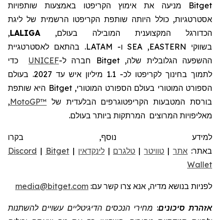
Bitget
מניעה את
אימוץ
הקריפטו
באמצעות שותפויות
אסטרטגיות, כולל היותה שותפת
הקריפטו
הרשמית של ליגת
הכדורגל המקצוענית
המובילה בעולם,
LALIGA
,
בשווקי
EASTERN
,
SEA
ו-
LATAM
.
בהתאם לאסטרטגיית
ההשפעה הגלובלית שלה,
Bitget
חברה
ל-
UNICEF
כדי
לתמוך בחינוך לקריפטו לכ- 1.1 מיליון איש עד 2027.
בעולם
הספורט המוטורי
בעולם
הספורט המוטורי,
Bitget
היא שותפת
בורסת המטבעות הקריפטוגרפים הבלעדית של
MotoGP™
,
מאליפויות המרוצים
המרתקות ביותר בעולם.
למידע נוסף, בקרו
באתר:
אתר
|
טוויטר
|
טלגרם
|
לינקדאין
|
Bitget
|
Discord
Wallet
לפניות
בנושא מדיה, אנא צרו קשר
עם:
media@bitget.com
אזהרת סיכונים
: מחירי הנכסים הדיגיטליים עשויים להשתנות